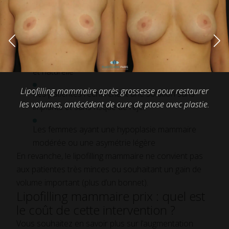
pour :
Les femmes avec une réserve de graisse
suffisante pour permettre le prélèvement
Celles qui souhaitent une augmentation discrète
et naturelle
Lipofilling mammaire après grossesse pour restaurer
Les patientes recherchant une solution sans
les volumes, antécédent de cure de ptose avec plastie.
implants et sans risque de rejet
Les femmes ayant une hypoplasie mammaire
modérée ou une asymétrie légère
En revanche, le lipofilling mammaire ne convient pas
aux patientes très minces ou souhaitant un gain de
volume important (plus d’un bonnet).
Lipofilling mammaire prix : quel est
le coût de cette intervention ?
Vous souhaitez en savoir plus sur l’augmentation