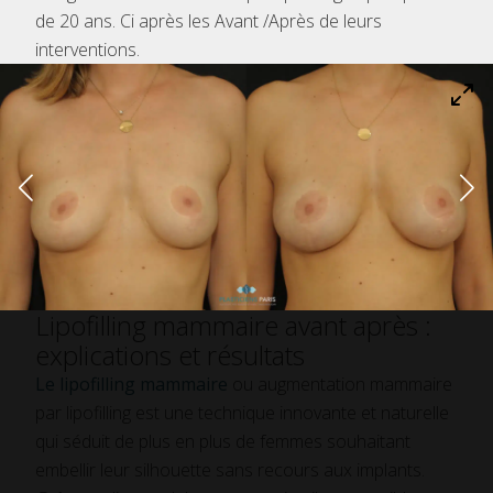
de 20 ans. Ci après les Avant /Après de leurs
interventions.
Lipofilling mammaire avant après :
explications et résultats
Le lipofilling mammaire
ou augmentation mammaire
par lipofilling est une technique innovante et naturelle
qui séduit de plus en plus de femmes souhaitant
embellir leur silhouette sans recours aux implants.