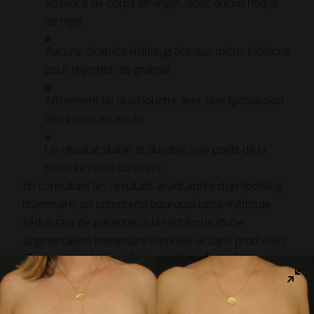
Absence de corps étranger, donc aucun risque
de rejet
Aucune cicatrice visible, grâce aux micro-incisions
pour l’injection de graisse
Affinement de la silhouette avec une liposuccion
des zones en excès
Un résultat stable et durable, si le poids de la
patiente reste constant
En consultant les résultats avant après d’un lipofilling
mammaire, on comprend pourquoi cette méthode
séduit tant de patientes à la recherche d’une
augmentation mammaire naturelle et sans prothèses.
Qui peut bénéficier d’un lipofilling
mammaire
Le lipofilling mammaire est une intervention est idéale