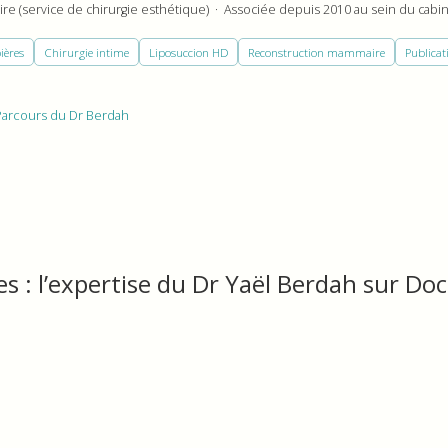
ire (service de chirurgie esthétique) · Associée depuis 2010 au sein du cabi
ières
Chirurgie intime
Liposuccion HD
Reconstruction mammaire
Publicat
arcours du Dr Berdah
es : l’expertise du Dr Yaël Berdah sur Do