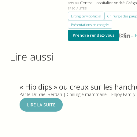
ans au Centre Hospitalier André Grégo
SPÉCIALITÉS
Lifting cervico-facial
Chirurgie des paup
Présentations en congrès
Prendre rendez-vous
→ P
Lire aussi
« Hip dips » ou creux sur les hanch
Par le Dr. Yaël Berdah | Chirurgie mammaire | Enjoy Family
LIRE LA SUITE