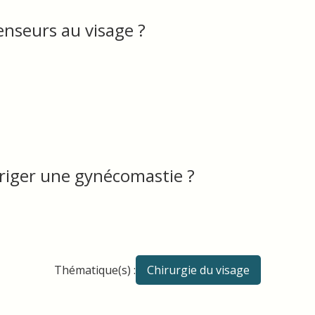
tenseurs au visage ?
rriger une gynécomastie ?
Thématique(s) :
Chirurgie du visage