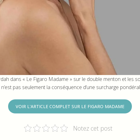
rdah dans « Le Figaro Madame » sur le double menton et les sol
 n’est pas seulement la conséquence d’une surcharge pondéral
VOIR L'ARTICLE COMPLET SUR LE FIGARO MADAME
Notez cet post