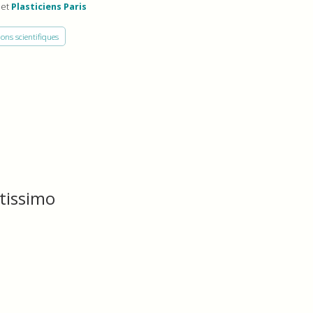
net
Plasticiens Paris
ions scientifiques
ctissimo