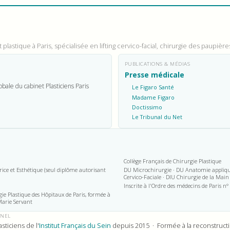
plastique à Paris, spécialisée en lifting cervico-facial, chirurgie des paupièr
PUBLICATIONS & MÉDIAS
Presse médicale
obale du cabinet Plasticiens Paris
Le Figaro Santé
Madame Figaro
Doctissimo
Le Tribunal du Net
Collège Français de Chirurgie Plastique
rice et Esthétique (seul diplôme autorisant
DU Microchirurgie · DU Anatomie appliqué
Cervico-Faciale · DIU Chirurgie de la Main
Inscrite à l'Ordre des médecins de Paris 
gie Plastique des Hôpitaux de Paris, formée à
Marie Servant
NNEL
ticiens de l'
Institut Français du Sein
depuis 2015 · Formée à la reconstructio