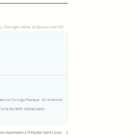
es, chirurgie intime et liposuccion HD
e à la Chirurgie Plastique · DU Anatomie
n° 75/76730 (RPPS 10004624499)
n mammaire à l'Hôpital Saint Louis · 2