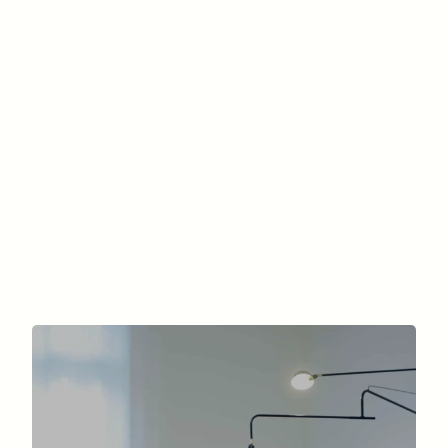
Comment choisir le meilleur
chirurgien pour un lifting du
visage à Paris ?
Par le Dr. Marc-David Benjoar | Coupures presse
| Chirurgie du visage, lifting du visage
LIRE LA SUITE