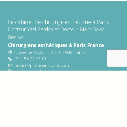
Le cabinet de chirurgie esthétique à Paris
Docteur Yaël Berdah et Docteur Marc-David
Benjoar
Chirurgiens esthétiques à Paris France
21, avenue d’Eylau – 75116 PARIS France
+33 1 56 91 16 10
contact@plasticiens-paris.com
Prendre rendez-vous
RDV AVEC LE DR. BERDAH
RDV AVEC LE DR. BENJOAR