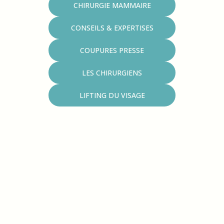
CHIRURGIE MAMMAIRE
CONSEILS & EXPERTISES
COUPURES PRESSE
LES CHIRURGIENS
LIFTING DU VISAGE
Comment choisir le meilleur
chirurgien pour un lifting des
cuisses à Paris ?
Par le Dr. Yaël Berdah | Conseils & expertises |
Chirurgie du visage, lifting du visage
LIRE LA SUITE