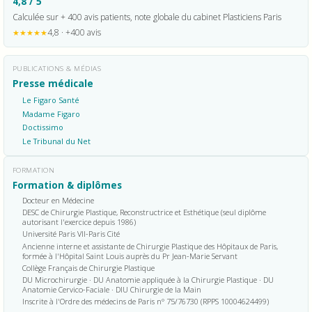
4,8 / 5
Calculée sur + 400 avis patients, note globale du cabinet Plasticiens Paris
4,8 · +400 avis
★★★★★
PUBLICATIONS & MÉDIAS
Presse médicale
Le Figaro Santé
Madame Figaro
Doctissimo
Le Tribunal du Net
FORMATION
Formation & diplômes
Docteur en Médecine
DESC de Chirurgie Plastique, Reconstructrice et Esthétique (seul diplôme
autorisant l'exercice depuis 1986)
Université Paris VII-Paris Cité
Ancienne interne et assistante de Chirurgie Plastique des Hôpitaux de Paris,
formée à l'Hôpital Saint Louis auprès du Pr Jean-Marie Servant
Collège Français de Chirurgie Plastique
DU Microchirurgie · DU Anatomie appliquée à la Chirurgie Plastique · DU
Anatomie Cervico-Faciale · DIU Chirurgie de la Main
Inscrite à l'Ordre des médecins de Paris n° 75/76730 (RPPS 10004624499)