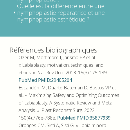
Quelle est la différence entre une
nymphoplastie réparatrice et une
nymphoplastie esthétique ?
Références bibliographiques
Özer M, Mortimore I, Jansma EP et al..
« Labiaplasty: motivation, techniques, and
ethics. ». Nat Rev Urol. 2018. 15(3):175-189.
PubMed PMID:29405204
Escandón JM, Duarte-Bateman D, Bustos VP et
al.. « Maximizing Safety and Optimizing Outcomes
of Labiaplasty: A Systematic Review and Meta-
Analysis. ». Plast Reconstr Surg. 2022.
150(4):776e-788e.
PubMed PMID:35877939
Oranges CM, Sisti A, Sisti G. « Labia minora