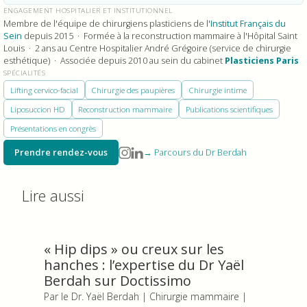
ENGAGEMENT HOSPITALIER ET INSTITUTIONNEL
Membre de l'équipe de chirurgiens plasticiens de l'
Institut Français du
Sein
depuis 2015 · Formée à la reconstruction mammaire à l'Hôpital Saint
Louis · 2 ans au Centre Hospitalier André Grégoire (service de chirurgie
esthétique) · Associée depuis 2010 au sein du cabinet
Plasticiens Paris
SPÉCIALITÉS
Lifting cervico-facial
Chirurgie des paupières
Chirurgie intime
Liposuccion HD
Reconstruction mammaire
Publications scientifiques
Présentations en congrès
Prendre rendez-vous
→ Parcours du Dr Berdah
Lire aussi
« Hip dips » ou creux sur les
hanches : l’expertise du Dr Yaël
Berdah sur Doctissimo
Par le Dr. Yaël Berdah | Chirurgie mammaire |