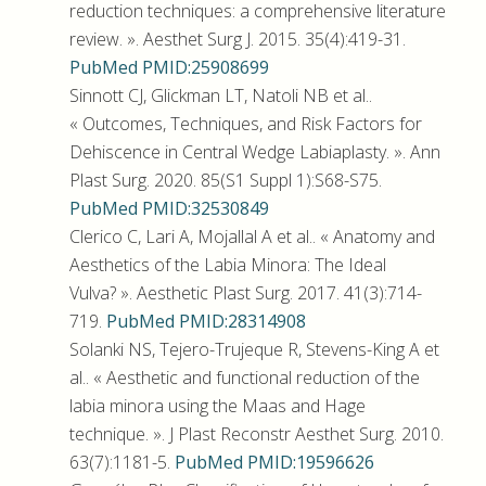
reduction techniques: a comprehensive literature
review. ». Aesthet Surg J. 2015. 35(4):419-31.
PubMed PMID:25908699
Sinnott CJ, Glickman LT, Natoli NB et al..
« Outcomes, Techniques, and Risk Factors for
Dehiscence in Central Wedge Labiaplasty. ». Ann
Plast Surg. 2020. 85(S1 Suppl 1):S68-S75.
PubMed PMID:32530849
Clerico C, Lari A, Mojallal A et al.. « Anatomy and
Aesthetics of the Labia Minora: The Ideal
Vulva? ». Aesthetic Plast Surg. 2017. 41(3):714-
719.
PubMed PMID:28314908
Solanki NS, Tejero-Trujeque R, Stevens-King A et
al.. « Aesthetic and functional reduction of the
labia minora using the Maas and Hage
technique. ». J Plast Reconstr Aesthet Surg. 2010.
63(7):1181-5.
PubMed PMID:19596626