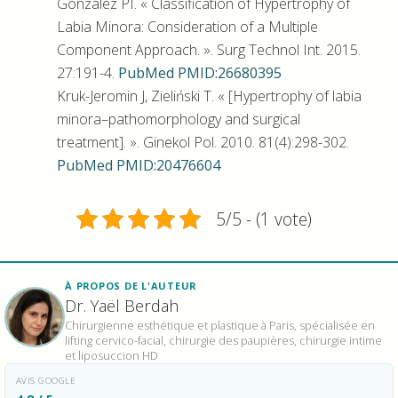
González PI. « Classification of Hypertrophy of
Labia Minora: Consideration of a Multiple
Component Approach. ». Surg Technol Int. 2015.
27:191-4.
PubMed PMID:26680395
Kruk-Jeromin J, Zieliński T. « [Hypertrophy of labia
minora–pathomorphology and surgical
treatment]. ». Ginekol Pol. 2010. 81(4):298-302.
PubMed PMID:20476604
5/5 - (1 vote)
À PROPOS DE L'AUTEUR
Dr. Yaël Berdah
Chirurgienne esthétique et plastique à Paris, spécialisée en
lifting cervico-facial, chirurgie des paupières, chirurgie intime
et liposuccion HD
AVIS GOOGLE